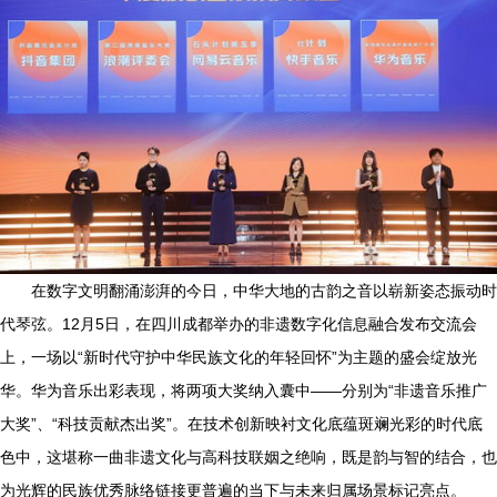
在数字文明翻涌澎湃的今日，中华大地的古韵之音以崭新姿态振动时
代琴弦。12月5日，在四川成都举办的非遗数字化信息融合发布交流会
上，一场以“新时代守护中华民族文化的年轻回怀”为主题的盛会绽放光
华。华为音乐出彩表现，将两项大奖纳入囊中——分别为“非遗音乐推广
大奖”、“科技贡献杰出奖”。在技术创新映衬文化底蕴斑斓光彩的时代底
色中，这堪称一曲非遗文化与高科技联姻之绝响，既是韵与智的结合，也
为光辉的民族优秀脉络链接更普遍的当下与未来归属场景标记亮点。