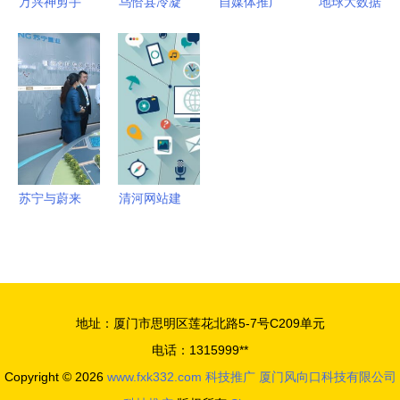
万兴神剪手
乌恰县冷凝
自媒体推广
地球大数据
服务融合实
变身喵影工
器管道除垢
到底该怎么
助力可持续
践
厂 Vlog青
剂订制 优
做？教你10
发展目标实
春化市场与
化微生物环
个内部技
现 能力培
物联网新机
境与应用服
巧，打响应
训班盛大开
遇
务解析
用服务品牌
幕
苏宁与蔚来
清河网站建
达成深度战
设最新版指
略合作 智
南与一度信
慧零售开放
息港物联网
赋能零售生
技术服务实
地址：厦门市思明区莲花北路5-7号C209单元
态应用服务
测（2025
电话：1315999**
年02月）
Copyright © 2026
www.fxk332.com
科技推广
厦门风向口科技有限公司