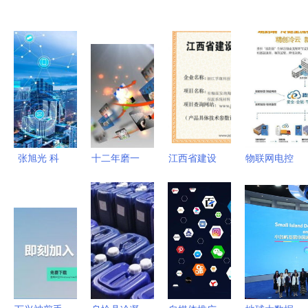
张旭光 科
十二年磨一
江西省建设
物联网电控
技如何点亮
剑 河南凝
科技成果推
产品 从推
智慧城市的
睿科技全网
广项目证书
广困境到小
未来
推广，革新
助力绿色建
爆发的蜕变
口碑营销服
筑创新 重
之路
务模式立行
庆孚瓯绿建
业标杆
科技与九正
物联网技术